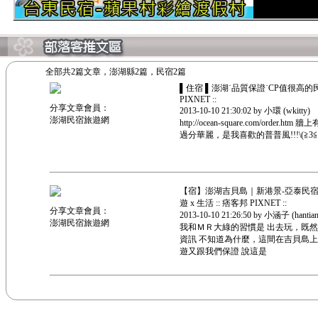
全部共2篇文章，澎湖縣2篇，民宿2篇
▌住宿 ▌澎湖˙品質保證˙CP值很高的
PIXNET ::
分享文章會員：
2013-10-10 21:30:02 by 小環 (wkitty)
澎湖民宿旅遊網
http://ocean-square.com/
過分華麗，是我喜歡的普普風!!!\(≧3≦)
【宿】澎湖吉貝島｜新港景-亞泰民宿｜
遊 x 生活 :: 痞客邦 PIXNET ::
分享文章會員：
2013-10-10 21:26:50 by 小涵子 (hantian
澎湖民宿旅遊網
我和ＭＲ大綠的習慣是 出去玩，既
資訊 不知道為什麼，這間在吉貝島上的
遊又跟我們保證 說這是