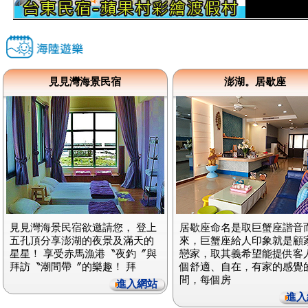
見見灣海景民宿
澎湖。居歇座
見見灣海景民宿欲邀請您， 登上
居歇座命名是取巨蟹座諧音
五孔頂分享澎湖的夜景及滿天的
來，巨蟹座給人印象就是顧
星星！ 享受赤馬漁港〝夜釣〞與
戀家，取其義希望能提供客
拜訪〝潮間帶〞的樂趣！ 拜
個舒適、自在，有家的感覺
間，每個房
進入網站
進入