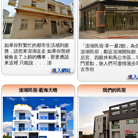
如果你對繁忙的都市生活感到疲
「澎湖民宿‧享一夏2館」為
憊，請您來澎湖走走 如果你曾經
澎湖民宿，鄰近澎湖開拓館
被偷走了上鎖的機車，那更應該
后宮、四眼井和馬公市區…
來這裡 只能說．．．澎
門景點，旅人們可盡情漫步
古市街
進入網站
進入
澎湖民宿-藍海天晴
我們的民宿