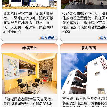
藍海風晴民宿二館「藍海天晴民
位於馬公市郊的中心點，擁
宿」，緊鄰山水沙灘，讓您可以
佳的地理位置優勢，約僅需1
在這裡自在地游泳、戲水、衝
鐘的車程即可抵達馬公市區
浪、玩風帆、看夕陽，民宿內精
往南環及北環的知名景點也
心打造的９
約20
進入網站
進入
幸福天台
香榭民宿
吉貝嶼─這座因坐擁綿延沙
「澎湖民宿‧澎湖幸福天台民宿」
美麗的沙灘之島，黃色的沙
是以澎湖望安島上的知名景點所