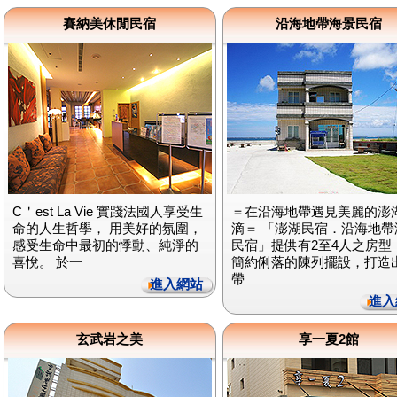
賽納美休閒民宿
沿海地帶海景民宿
C＇est La Vie 實踐法國人享受生
＝在沿海地帶遇見美麗的澎
命的人生哲學， 用美好的氛圍，
滴＝ 「澎湖民宿．沿海地帶
感受生命中最初的悸動、純淨的
民宿」提供有2至4人之房型
喜悅。 於一
簡約俐落的陳列擺設，打造
帶
進入網站
進入
玄武岩之美
享一夏2館