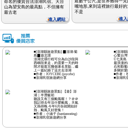
延數千公尺,是世界難得一見
命名的優質合法澎湖民宿。天台
嘴地形,來到這裡旅行最好的
山為望安島的最高點，不但擁有
不是
最古老
進入
進入網站
■[澎湖縣旅遊景點] ▉澎湖‧菊
■[澎湖縣
島▉遊北環
心繫台灣
澎湖北環行程可分為白沙段與
Ù七美島
西嶼段來走，約需要一天的時
最浪漫的
間才能逛完幾個著名景點，繼
石和勤奮
上一篇紀錄了這次去澎湖
多關於愛
■作者：JOYCEBE (joycebe)
■作者：
■澎湖民宿旅遊網分享
■澎湖民
■[澎湖縣旅遊景點] 【遊】澎
湖｜半潛艇初
聽說又有三個颱風喔！？＠＠
我記得去年沒什麼颱風，天氣
又熱得晚 今年6月份就開始好
熱，颱風又好密集！
■作者：小涵子 (hantianeating)
■澎湖民宿旅遊網分享